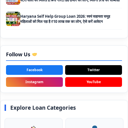
Haryana Self Help Group Loan 2026: स्वयं सहायता समूह
महिलाओं को मिल रहा है ₹10 लाख तक का लोन, ऐसे करें आवेदन
Bakri Palan Loan Online Apply: अब बकरी पालन योजना के तहत ले
सकते है 5 लाख तक का लोन, मिलती है 35% तक सब्सिडी
SBI Animal Husbandry Loan Scheme: SBI पशुपालन लोन
योजना के फॉर्म फिर से हुए शुरू, बिना गारंटी मिलता है 1 लाख से लेकर 10 लाख
Follow Us
तक का लोन
Facebook
Twitter
Mahila Samriddhi Loan Yojana: महिला समृद्धि योजना के तहत
महिलाओ को मिलता है पुरे 1 लाख का लोन, कम ब्याज के साथ तगड़ी सब्सिडी
Instagram
YouTube
NHFDC E-Rickshaw Loan Scheme Apply Online: अब ई-
रिक्शा खरीदने के लिए सकते है 1.5 लाख का सरकारी लोन, मिलेगी 50% तक
सब्सिडी
Explore Loan Categories
Rashtriya Gokul Mission Loan Scheme 2026: इस सरकारी
स्कीम से गाय डेयरी के लिए मिलेगा तगड़ी सब्सिडी के साथ लोन, आप भी ऐसे उठा
सकते है लाभ