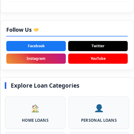
SBI Animal Husbandry Loan Scheme: SBI पशुपालन लोन
योजना के फॉर्म फिर से हुए शुरू, बिना गारंटी मिलता है 1 लाख से लेकर 10 लाख
तक का लोन
Follow Us
Mahila Samriddhi Loan Yojana: महिला समृद्धि योजना के तहत
महिलाओ को मिलता है पुरे 1 लाख का लोन, कम ब्याज के साथ तगड़ी सब्सिडी
Facebook
Twitter
NHFDC E-Rickshaw Loan Scheme Apply Online: अब ई-
Instagram
YouTube
रिक्शा खरीदने के लिए सकते है 1.5 लाख का सरकारी लोन, मिलेगी 50% तक
सब्सिडी
Rashtriya Gokul Mission Loan Scheme 2026: इस सरकारी
Explore Loan Categories
स्कीम से गाय डेयरी के लिए मिलेगा तगड़ी सब्सिडी के साथ लोन, आप भी ऐसे उठा
सकते है लाभ
SBI e-Mudra Loan Scheme: इस स्कीम से बेरोजगार युवाओं और छोटे
बिज़नेस को मिलता है आसान लोन, 5 साल में करना होता है भुगतान
HOME LOANS
PERSONAL LOANS
Haryana Milk Production Incentive Scheme Loan: इस
स्कीम से पशु डेयरी खोलने के लिए मिलता है 5 लाख का लोन, 5 साल नहीं लगता