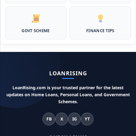
का लोन, ना सिबिल ना इनकम प्रूफ
Airtel Payment Bank Loan Online Apply: अब एयरटेल पेमेंट
बैंक से ले सकते हैं पुरे 5 लाख रूपए का लोन, अभी ऐसे आपके फोन से करे अप्लाई
GOVT SCHEME
FINANCE TIPS
Flipkart Loan Apply Online: इस प्रकार बिना किसी झंझट से
फ्लिपकार्ट से ले सकते है एक लाख तक का लोन, सिर्फ PAN कार्ड की होती है
जरुरत
Canara Bank Loan Apply Online: इस तरह कैनरा बैंक से घर बैठे ले
LOANRISING
सकते है 20 लाख तक का लोन, अभी ऐसे करे अप्लाई
LoanRising.com is your trusted partner for the latest
PM KCC Loan: इस प्रकार बनवा सकते है PM किसान क्रेडिट कार्ड, घर
updates on Home Loans, Personal Loans, and Government
बैठे मिलता है सबसे सस्ता 5 लाख तक का लोन
Schemes.
महिलाओं के लिए ये 5 लोन होते है ब्याज फ्री, छोटी किस्तों में आसानी से कर
FB
X
IG
YT
सकती है भुगतान