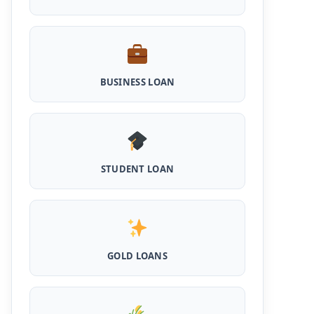
Shilpi Samridhi Loan Scheme: इस सरकारी
योजना से गरीबों को मिलता है 50 हजार से 5 लाख तक का
लोन, लगता है कम ब्याज और 50% सब्सिडी
Cattle and Murrah Development Yojana:
BUSINESS LOAN
दुधारू पशु के लिए प्रोत्साहन राशि योजना शुरू, अब भैस
खरीदने के लिए मिलेंगे 40000
Udyogini Loan Yojana Apply Online:
महिलाओं को बिना गारंटी और बिना ब्याज के मिलेगा ₹3 लाख
तक का लोन, 50% राशि वापिस करनी होती है जमा
STUDENT LOAN
Pashu Shed Loan Scheme: पशु शेड बनवाने के
लिए ऐसे ले सकते है 5 लाख तक का सरकारी लोन, मिलेगी
50% सब्सिड़ी
Pashupalan Kisan Credit Card: पशुपालकों के
लिए बड़ी खुशखबरी, इस स्कीम से बिना गारंटी पाएं 2 लाख
GOLD LOANS
तक का लोन
MPocket Student Loan: स्टूडेंट्स यहाँ से ले सकते