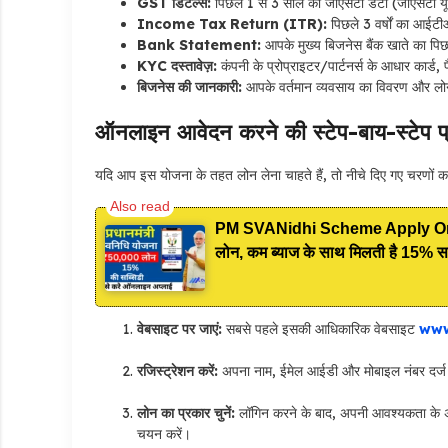
GST डिटेल्स:
पिछले 1 से 3 साल का जीएसटी डेटा (जीएसटी य
Income Tax Return (ITR):
पिछले 3 वर्षों का आईट
Bank Statement:
आपके मुख्य बिजनेस बैंक खाते का पिछले
KYC दस्तावेज़:
कंपनी के प्रोप्राइटर/पार्टनर्स के आधार कार्ड,
बिजनेस की जानकारी:
आपके वर्तमान व्यवसाय का विवरण और लोन 
ऑनलाइन आवेदन करने की स्टेप-बाय-स्टेप
यदि आप इस योजना के तहत लोन लेना चाहते हैं, तो नीचे दिए गए चरणों का
PM SVANidhi Scheme Apply Online:
लोन, कम ब्याज के साथ मिलती है 15% स
वेबसाइट पर जाएं:
सबसे पहले इसकी आधिकारिक वेबसाइट
www
रजिस्ट्रेशन करें:
अपना नाम, ईमेल आईडी और मोबाइल नंबर दर्ज
लोन का प्रकार चुनें:
लॉगिन करने के बाद, अपनी आवश्यकता 
चयन करें।