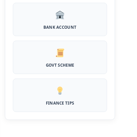
घर बैठे खोले ये जीरो बैलेंस बैंक अकाउंट, फ्री डेबिट कार्ड
और जमा पर तगड़ा ब्याज
UPI Credit Line Loan: अब UPI से भी ले सकते है
BANK ACCOUNT
50000 तक का लोन, बस अपने मोबाइल से ऐसे करे अप्लाई
Pradhanmantri Home Loan Yojana: गरीब
परिवारों के लिए शुरू हुई प्रधानमंत्री होम लोन योजना, 25
लाख को मिलेगा पैसा
GOVT SCHEME
Dairy Farming Loan Apply Online: डेयरी
फार्मिंग लोन योजना के आवेदन हुए शुरू, इस प्रकार ले सकते
है दस लाख तक का लोन
PM Kusum Yojana Loan: किसानों को भारत
सरकार की इस योजना के तहत मिलता है तगड़ा लोन, साथ ही
FINANCE TIPS
मिलेगी 60% तक सब्सिडी
SBI बैंक बिजनेस करने के लिए बिना गारंटी दे रहा है इतने
लाख का लोन, केवल 8% देना होगा ब्याज