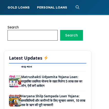
40 प्रतिशत सब्सिडी
S
GOLD LOANS
PERSONAL LOANS
PM SVANidhi Scheme Apply Online: छोटे
दुकानदारों को इस स्कीम के तहत मिलता है ₹50,000 का
लोन, कम ब्याज के साथ मिलती है 15% सब्सिडी
Search
Labour House Construction Loan
Search
Scheme: श्रमिक मकान निर्माण लोन योजना से मजदुर
साथी ले सकते है दो लाख का लोन, 8 साल नहीं देना होता
कोई ब्याज
Matrushakti Udyamita Yojana Loan:
Latest Updates
मातृशक्ति उद्यमिता योजना के तहत मिलेगा 5 लाख तक का
लोन, ऐसें करें आवेदन
Haryana Shilp Sampada Loan Yojana:
हस्तशिल्पियों और कारीगरों के लिए सुनहरा अवसर, 10 लाख
तक के ऋण की पूरी जानकारी
Mukhyamantri Yuva Udyami Loan
Yojana: इस सरकारी योजना से मार्कशीट पर ले सकते है
दस लाख तक का लोन, यहाँ से चेक करे डिटेल्स और
ऑनलाइन अप्लाई