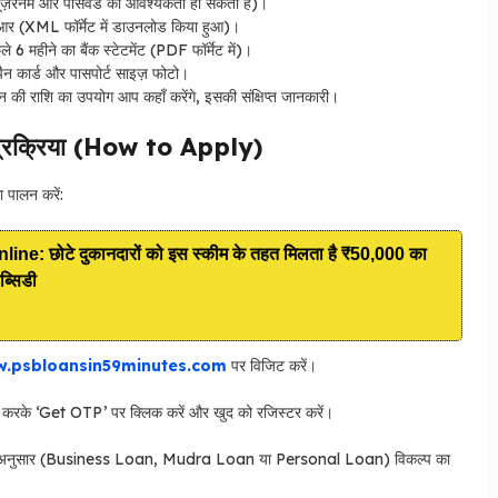
ूज़रनेम और पासवर्ड की आवश्यकता हो सकती है)।
ीआर (XML फॉर्मेट में डाउनलोड किया हुआ)।
 6 महीने का बैंक स्टेटमेंट (PDF फॉर्मेट में)।
 पैन कार्ड और पासपोर्ट साइज़ फोटो।
की राशि का उपयोग आप कहाँ करेंगे, इसकी संक्षिप्त जानकारी।
 प्रक्रिया (How to Apply)
 पालन करें:
 छोटे दुकानदारों को इस स्कीम के तहत मिलता है ₹50,000 का
ब्सिडी
.psbloansin59minutes.com
पर विजिट करें।
 करके ‘Get OTP’ पर क्लिक करें और खुद को रजिस्टर करें।
के अनुसार (Business Loan, Mudra Loan या Personal Loan) विकल्प का